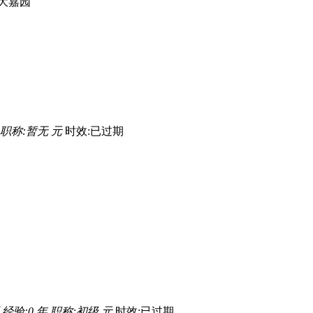
大嘉园
职称:暂无 元
时效:已过期
经验:0 年
职称:初级 元
时效:已过期