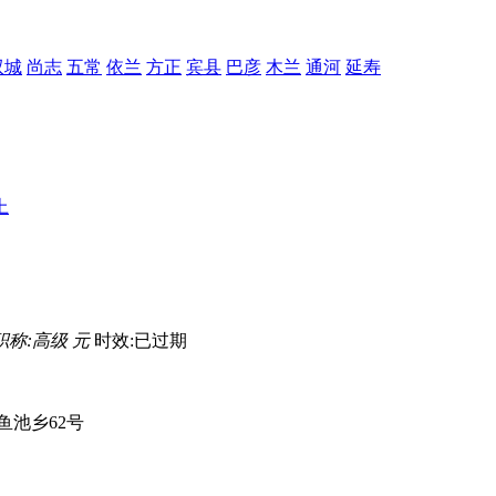
双城
尚志
五常
依兰
方正
宾县
巴彦
木兰
通河
延寿
上
职称:高级 元
时效:已过期
鱼池乡62号