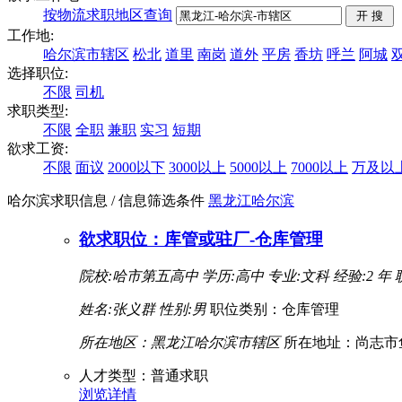
按物流求职地区查询
工作地:
哈尔滨市辖区
松北
道里
南岗
道外
平房
香坊
呼兰
阿城
选择职位:
不限
司机
求职类型:
不限
全职
兼职
实习
短期
欲求工资:
不限
面议
2000以下
3000以上
5000以上
7000以上
万及以
哈尔滨求职信息
/ 信息筛选条件
黑龙江
哈尔滨
欲求职位：库管或驻厂-仓库管理
院校:哈市第五高中
学历:高中
专业:文科
经验:2 年
姓名:张义群
性别:男
职位类别：仓库管理
所在地区：黑龙江哈尔滨市辖区
所在地址：尚志市
人才类型：普通求职
浏览详情