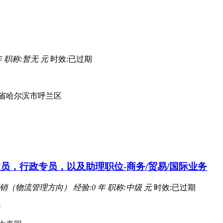
年
职称:暂无 元
时效:已过期
省哈尔滨市呼兰区
员，行政专员，以及助理职位-商务/贸易/国际业务
营销（物流管理方向）
经验:0 年
职称:中级 元
时效:已过期
务