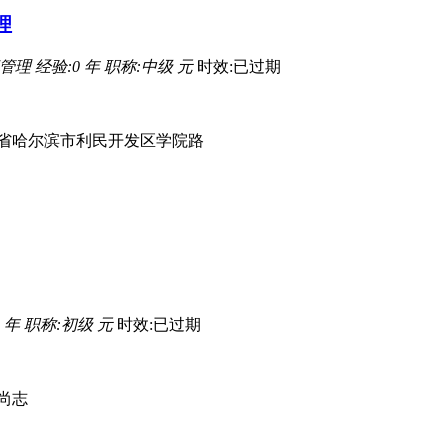
理
流管理
经验:0 年
职称:中级 元
时效:已过期
省哈尔滨市利民开发区学院路
 年
职称:初级 元
时效:已过期
尚志