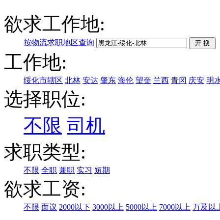
欲求工作地:
按物流求职地区查询
工作地:
绥化市辖区
北林
安达
肇东
海伦
望奎
兰西
青冈
庆安
明
选择职位:
不限
司机
求职类型:
不限
全职
兼职
实习
短期
欲求工资:
不限
面议
2000以下
3000以上
5000以上
7000以上
万及以