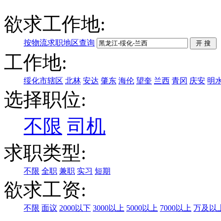
欲求工作地:
按物流求职地区查询
工作地:
绥化市辖区
北林
安达
肇东
海伦
望奎
兰西
青冈
庆安
明
选择职位:
不限
司机
求职类型:
不限
全职
兼职
实习
短期
欲求工资:
不限
面议
2000以下
3000以上
5000以上
7000以上
万及以