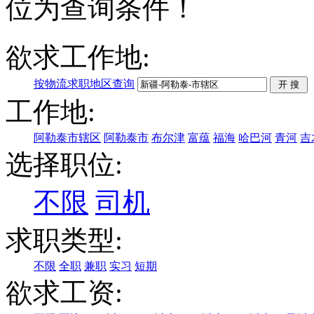
位为查询条件！
欲求工作地:
按物流求职地区查询
工作地:
阿勒泰市辖区
阿勒泰市
布尔津
富蕴
福海
哈巴河
青河
吉
选择职位:
不限
司机
求职类型:
不限
全职
兼职
实习
短期
欲求工资: