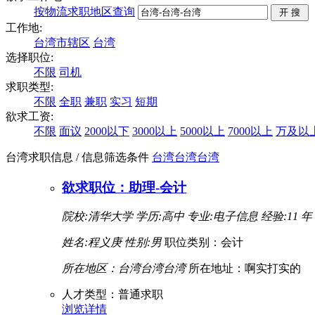
按物流求职地区查询
工作地:
台湾市辖区
台湾
选择职位:
不限
司机
求职类型:
不限
全职
兼职
实习
短期
欲求工资:
不限
面议
2000以下
3000以上
5000以上
7000以上
万及以
台湾求职信息
/ 信息筛选条件
台湾
台湾
台湾
欲求职位：助理-会计
院校:清华大学
学历:高中
专业:电子信息
经验:11 年
姓名:程义庚
性别:男
职位类别：会计
所在地区：台湾台湾台湾
所在地址：啊实打实的
人才类型：普通求职
浏览详情