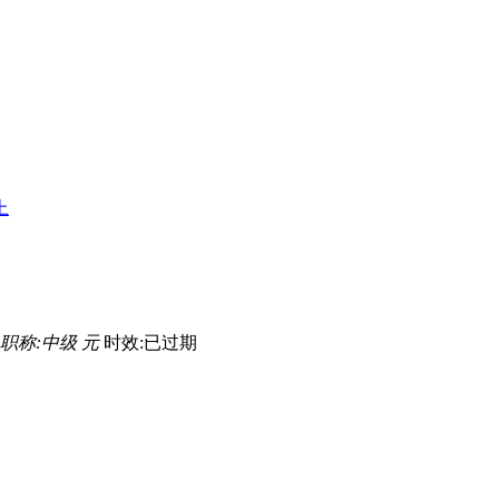
上
职称:中级 元
时效:已过期