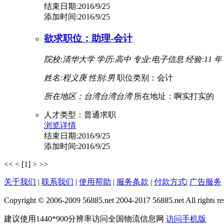
结束日期:2016/9/25
添加时间:2016/9/25
欲求职位：助理-会计
院校:清华大学
学历:高中
专业:电子信息
经验:11 年
姓名:程义庚
性别:男
职位类别：会计
所在地区：台湾台湾台湾
所在地址：啊实打实的
人才类型：普通求职
浏览详情
结束日期:2016/9/25
添加时间:2016/9/25
<<
<
[1]
>
>>
关于我们
|
联系我们
|
使用帮助
|
服务条款
|
付款方式
|
广告服务
Copyright © 2006-2009 56885.net 2004-2017 56885.net All rights re
建议使用1440*900分辨率访问全国物流信息网
访问手机版