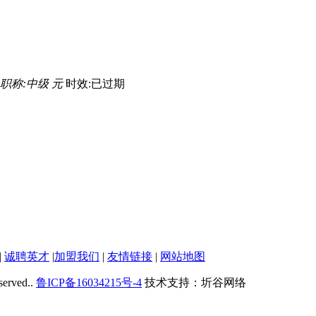
职称:中级 元
时效:已过期
|
诚聘英才
|
加盟我们
|
友情链接
|
网站地图
served..
鲁ICP备16034215号-4
技术支持：圻谷网络