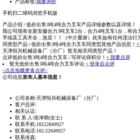
产品标签:
我要询价
手机扫二维码浏览手机版
产品介绍
/ 低价出售3吨4吨合力叉车产品详细参数以及详情！
我公司现有全新安徽合力3吨叉车2台，合力4吨叉车1台，和合力6
手续及工具齐全，急卖！！（中介重谢）此车如有任何违法行为，我
同类型产品
/ 低价出售3吨4吨合力叉车同类型其他产品信息！
天津恒兴机械设备厂（分厂）暂无相关同类型产品！
点评低价出售3吨4吨合力叉车
/ 写评论得积分！
+ 我要点评
暂无低价出售3吨4吨合力叉车评论
+ 登录后点评
::点击加载更多点评::
公司信息
发布人基本信息！
公司名称:
天津恒兴机械设备厂（分厂）
客户总评:
相关认证:
联 系 人:
张净萌(女士)
联系手机:
18222849927
联系电话:
182-22849927
联系传真: