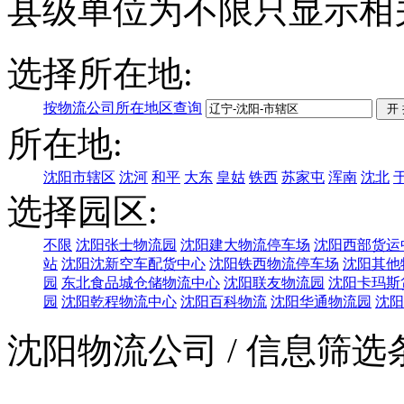
县级单位为不限只显示相
选择所在地:
按物流公司所在地区查询
所在地:
沈阳市辖区
沈河
和平
大东
皇姑
铁西
苏家屯
浑南
沈北
选择园区:
不限
沈阳张士物流园
沈阳建大物流停车场
沈阳西部货运
站
沈阳沈新空车配货中心
沈阳铁西物流停车场
沈阳其他
园
东北食品城仓储物流中心
沈阳联友物流园
沈阳卡玛斯
园
沈阳乾程物流中心
沈阳百科物流
沈阳华通物流园
沈阳
沈阳物流公司
/ 信息筛选