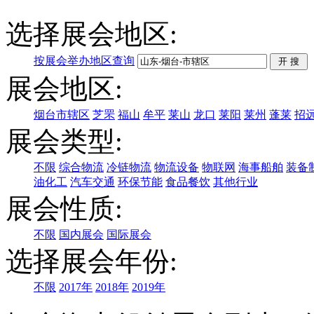
选择展会地区:
按展会举办地区查询
展会地区:
烟台市辖区
芝罘
福山
牟平
莱山
龙口
莱阳
莱州
蓬莱
招
展会类型:
不限
综合物流
冷链物流
物流设备
物联网
海事船舶
装备
油化工
汽车交通
环保节能
食品餐饮
其他行业
展会性质:
不限
国内展会
国际展会
选择展会年份:
不限
2017年
2018年
2019年