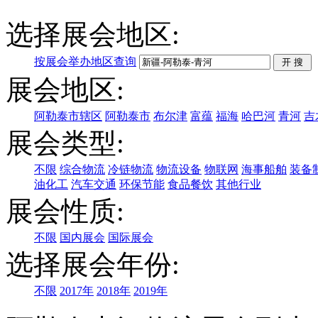
选择展会地区:
按展会举办地区查询
展会地区:
阿勒泰市辖区
阿勒泰市
布尔津
富蕴
福海
哈巴河
青河
吉
展会类型:
不限
综合物流
冷链物流
物流设备
物联网
海事船舶
装备
油化工
汽车交通
环保节能
食品餐饮
其他行业
展会性质:
不限
国内展会
国际展会
选择展会年份:
不限
2017年
2018年
2019年