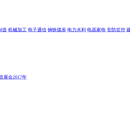
制造
机械加工
电子通信
钢铁煤炭
电力水利
电器家电
安防监控
造展会
2017年