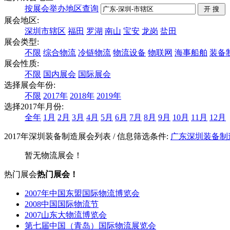
按展会举办地区查询
展会地区:
深圳市辖区
福田
罗湖
南山
宝安
龙岗
盐田
展会类型:
不限
综合物流
冷链物流
物流设备
物联网
海事船舶
装备
展会性质:
不限
国内展会
国际展会
选择展会年份:
不限
2017年
2018年
2019年
选择2017年月份:
全年
1月
2月
3月
4月
5月
6月
7月
8月
9月
10月
11月
12月
2017年深圳装备制造展会列表
/ 信息筛选条件:
广东
深圳
装备制
暂无物流展会！
热门展会
热门展会！
2007年中国东盟国际物流博览会
2008中国国际物流节
2007山东大物流博览会
第七届中国（青岛）国际物流展览会