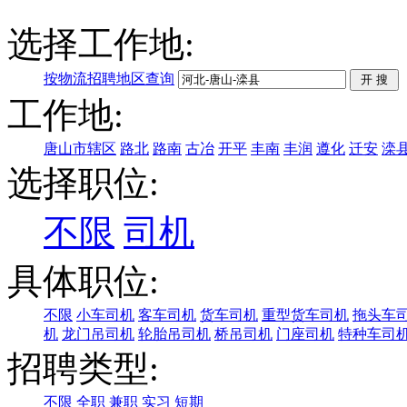
选择工作地:
按物流招聘地区查询
工作地:
唐山市辖区
路北
路南
古冶
开平
丰南
丰润
遵化
迁安
滦
选择职位:
不限
司机
具体职位:
不限
小车司机
客车司机
货车司机
重型货车司机
拖头车
机
龙门吊司机
轮胎吊司机
桥吊司机
门座司机
特种车司
招聘类型:
不限
全职
兼职
实习
短期