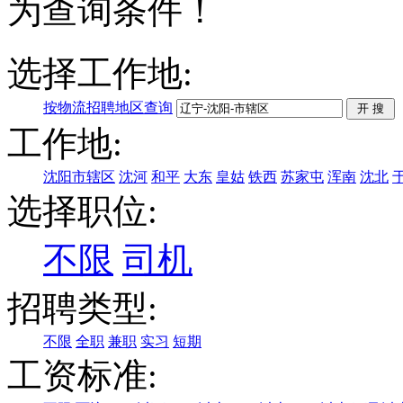
为查询条件！
选择工作地:
按物流招聘地区查询
工作地:
沈阳市辖区
沈河
和平
大东
皇姑
铁西
苏家屯
浑南
沈北
选择职位:
不限
司机
招聘类型:
不限
全职
兼职
实习
短期
工资标准: