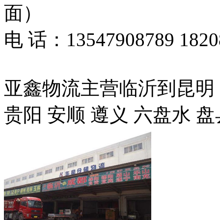
面）
电 话：13547908789 1820
亚鑫物流主营临沂到昆明 曲
贵阳 安顺 遵义 六盘水 