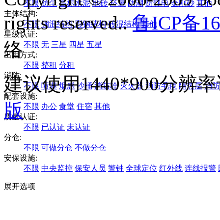
不限
防尘
高标水泥
地砖
环氧
防潮
防静电
金刚砂
其他
主体结构:
rights reserved..
鲁ICP备16
不限
钢混结构
彩钢结构
砖混结构
其他
星级认证:
络
不限
无
三星
四星
五星
出租方式:
不限
整租
分租
消防:
建议使用1440*900分
不限
喷淋
烟感
沙桶
消防栓
灭火器
消防毛毯
隔热层
消防
配套设施:
版
不限
办公
食堂
住宿
其他
质量认证:
不限
已认证
未认证
分仓:
不限
可做分仓
不做分仓
安保设施:
不限
中央监控
保安人员
警钟
全球定位
红外线
连线报警
展开选项