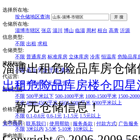
选择所在地:
按仓储地区查询
仓储所在地:
淄博市辖区
张店
淄川
博山
临淄
周村
桓台
高青
沂源
信息类型:
不限
出租
求租
仓储类型:
不限
普通库房
标准库房
立体库房
冷库
恒温库
危险品库
建筑标准:
淄博出租危险品库房仓储
不限
高台
平台
平仓
楼仓
代运营:
出租
危险品库房
楼仓
四星
不限
有代运营
无代运营
面积范围:
不限
500平米以下
500-1000平米
1000-1500平米
1500-20
平米
4000-4500平米
4500-5000平米
5000平米以上
暂无仓储信息！
价格范围:
不限
0.1-0.6元
0.6-1元
1-1.5元
1.5元以上
仓内高度:
关于我们
|
联系我们
|
使用帮助
|
服务条款
|
付款方式
|
广告服务
不限
3米以内
3-5米
5-10米
10米以上
Copyright © 2006-2009 568
库内地面: