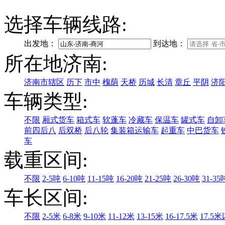
选择车辆线路:
出发地：
到达地：
所在地济南:
济南市辖区
历下
市中
槐荫
天桥
历城
长清
章丘
平阴
济
车辆类型:
不限
厢式货车
箱式车
软蓬车
冷藏车
保温车
罐式车
自卸
前四后八
后双桥
后八轮
集装箱运输车
起重车
中巴货车
车
载重区间:
不限
2-5吨
6-10吨
11-15吨
16-20吨
21-25吨
26-30吨
31-35
车长区间:
不限
2-5米
6-8米
9-10米
11-12米
13-15米
16-17.5米
17.5