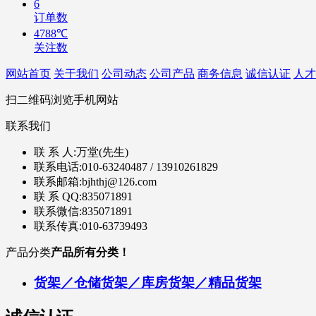
6
订单数
4788℃
关注数
网站首页
关于我们
公司动态
公司产品
商务信息
诚信认证
人才
扫二维码浏览手机网站
联系我们
联 系 人:
万堂(先生)
联系电话:
010-63240487 / 13910261829
联系邮箱:
bjhthj@126.com
联 系 QQ:
835071891
联系微信:
835071891
联系传真:
010-63739493
产品分类
产品所有分类！
货架／仓储货架／库房货架／精品货架