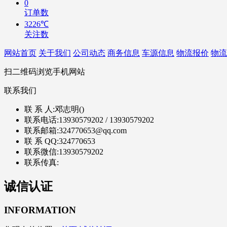
0
订单数
3226℃
关注数
网站首页
关于我们
公司动态
商务信息
车源信息
物流报价
物流
扫二维码浏览手机网站
联系我们
联 系 人:
邓志明()
联系电话:
13930579202 / 13930579202
联系邮箱:
324770653@qq.com
联 系 QQ:
324770653
联系微信:
13930579202
联系传真:
诚信认证
INFORMATION