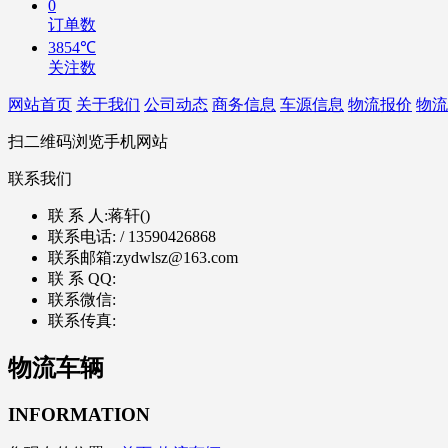
0
订单数
3854℃
关注数
网站首页
关于我们
公司动态
商务信息
车源信息
物流报价
物流
扫二维码浏览手机网站
联系我们
联 系 人:
蒋轩()
联系电话:
/ 13590426868
联系邮箱:
zydwlsz@163.com
联 系 QQ:
联系微信:
联系传真:
物流车辆
INFORMATION