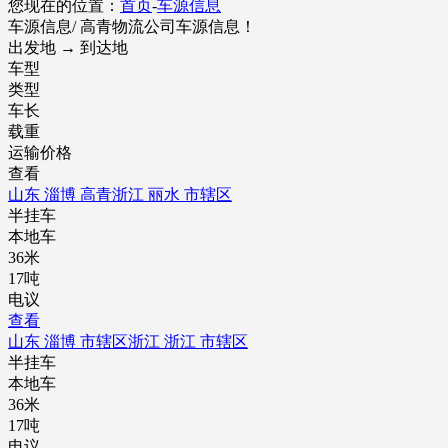
您现在的位置：
首页
-
车源信息
车源信息
/ 高青物流公司车源信息！
出发地 → 到达地
车型
类型
车长
载重
运输价格
查看
山东 淄博 高青
浙江 丽水 市辖区
半挂车
本地车
36米
17吨
电议
查看
山东 淄博 市辖区
浙江 浙江 市辖区
半挂车
本地车
36米
17吨
电议