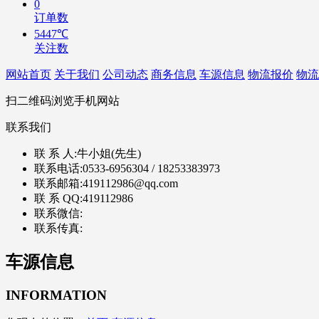
0
订单数
5447℃
关注数
网站首页
关于我们
公司动态
商务信息
车源信息
物流报价
物流
扫二维码浏览手机网站
联系我们
联 系 人:
牛小姐(先生)
联系电话:
0533-6956304 / 18253383973
联系邮箱:
419112986@qq.com
联 系 QQ:
419112986
联系微信:
联系传真:
车源信息
INFORMATION