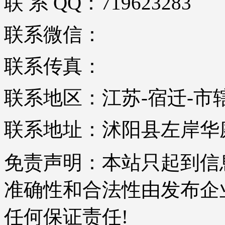
联 系 QQ：719623283
联系微信：
联系传真：
联系地区：江苏-宿迁-市
联系地址：沭阳县左岸华庭
免责声明：本站只起到信
准确性和合法性由发布企
任何保证责任!