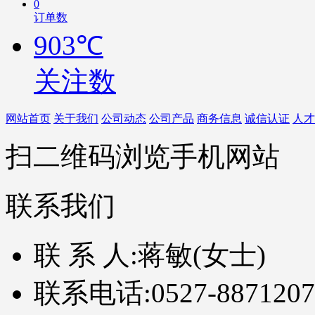
0
订单数
903℃
关注数
网站首页
关于我们
公司动态
公司产品
商务信息
诚信认证
人才
扫二维码浏览手机网站
联系我们
联 系 人:
蒋敏(女士)
联系电话:
0527-8871207