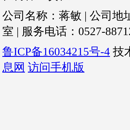
公司名称：蒋敏 | 公司地
室 | 服务电话：0527-88712
鲁ICP备16034215号-4
技
息网
访问手机版