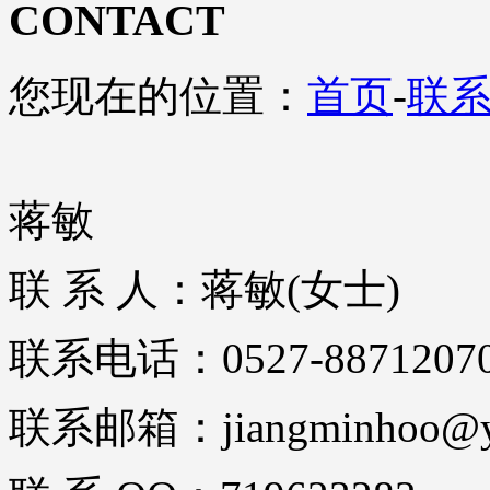
CONTACT
您现在的位置：
首页
-
联
蒋敏
联 系 人：蒋敏(女士)
联系电话：0527-88712070
联系邮箱：jiangminhoo@ya