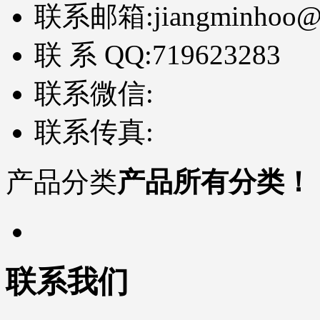
联系邮箱:
jiangminhoo@
联 系 QQ:
719623283
联系微信:
联系传真:
产品分类
产品所有分类！
联系我们