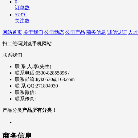
0
订单数
573℃
关注数
网站首页
关于我们
公司动态
公司产品
商务信息
诚信认证
人才
扫二维码浏览手机网站
联系我们
联 系 人:
李(先生)
联系电话:
0530-82855896 /
联系邮箱:
liyk0530@163.com
联 系 QQ:
271894930
联系微信:
联系传真:
产品分类
产品所有分类！
商务信息