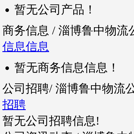
暂无公司产品！
商务信息
/ 淄博鲁中物流
信息信息
暂无商务信息信息！
公司招聘
/ 淄博鲁中物
招聘
暂无公司招聘信息!