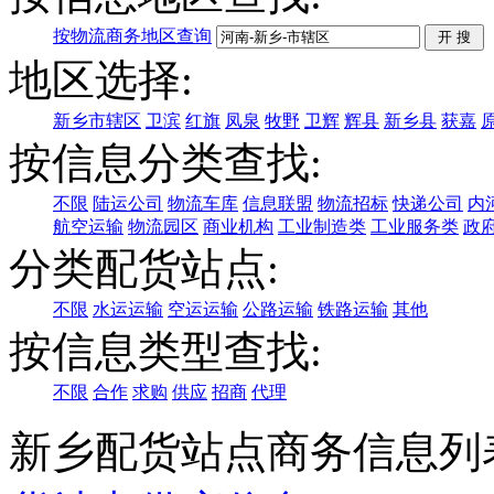
按物流商务地区查询
地区选择:
新乡市辖区
卫滨
红旗
凤泉
牧野
卫辉
辉县
新乡县
获嘉
按信息分类查找:
不限
陆运公司
物流车库
信息联盟
物流招标
快递公司
内
航空运输
物流园区
商业机构
工业制造类
工业服务类
政
分类配货站点:
不限
水运运输
空运运输
公路运输
铁路运输
其他
按信息类型查找:
不限
合作
求购
供应
招商
代理
新乡配货站点商务信息列