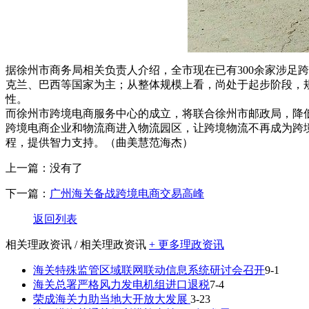
据徐州市商务局相关负责人介绍，全市现在已有300余家涉足
克兰、巴西等国家为主；从整体规模上看，尚处于起步阶段，规
性。
而徐州市跨境电商服务中心的成立，将联合徐州市邮政局，降
跨境电商企业和物流商进入物流园区，让跨境物流不再成为跨
程，提供智力支持。（曲美慧范海杰）
上一篇：没有了
下一篇：
广州海关备战跨境电商交易高峰
返回列表
相关理政资讯
/ 相关理政资讯
+ 更多理政资讯
海关特殊监管区域联网联动信息系统研讨会召开
9-1
海关总署严格风力发电机组进口退税
7-4
荣成海关力助当地大开放大发展
3-23