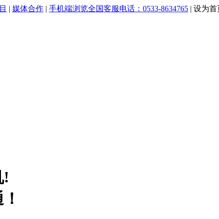
目
|
媒体合作
|
手机端浏览
全国客服电话：0533-8634765
|
设为首
!
通！