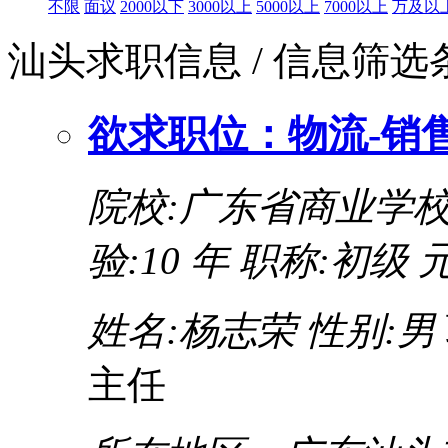
不限
面议
2000以下
3000以上
5000以上
7000以上
万及以
汕头求职信息
/ 信息筛
欲求职位：物流-销售
院校:广东省商业学
验:10 年
职称:初级 
姓名:杨志荣
性别:男
主任