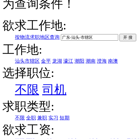
为查询条件！
欲求工作地:
按物流求职地区查询
工作地:
汕头市辖区
金平
龙湖
濠江
潮阳
潮南
澄海
南澳
选择职位:
不限
司机
求职类型:
不限
全职
兼职
实习
短期
欲求工资: