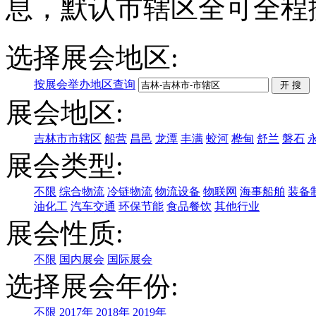
息，默认市辖区全可全程
选择展会地区:
按展会举办地区查询
展会地区:
吉林市市辖区
船营
昌邑
龙潭
丰满
蛟河
桦甸
舒兰
磐石
展会类型:
不限
综合物流
冷链物流
物流设备
物联网
海事船舶
装备
油化工
汽车交通
环保节能
食品餐饮
其他行业
展会性质:
不限
国内展会
国际展会
选择展会年份:
不限
2017年
2018年
2019年