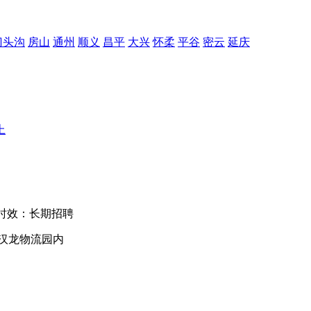
门头沟
房山
通州
顺义
昌平
大兴
怀柔
平谷
密云
延庆
上
时效：长期招聘
汉龙物流园内