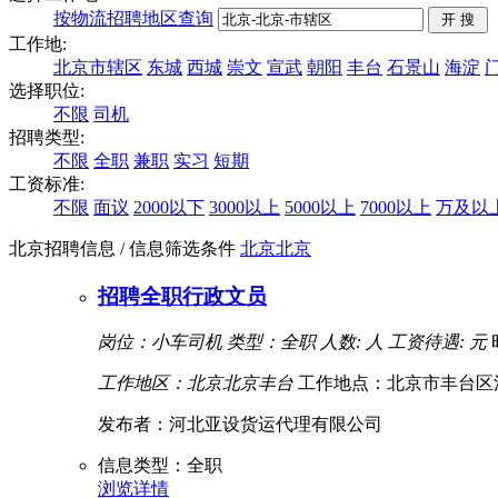
按物流招聘地区查询
工作地:
北京市辖区
东城
西城
崇文
宣武
朝阳
丰台
石景山
海淀
选择职位:
不限
司机
招聘类型:
不限
全职
兼职
实习
短期
工资标准:
不限
面议
2000以下
3000以上
5000以上
7000以上
万及以
北京招聘信息
/ 信息筛选条件
北京
北京
招聘全职行政文员
岗位：小车司机
类型：全职
人数: 人
工资待遇: 元
工作地区：北京北京丰台
工作地点：北京市丰台区
发布者：河北亚设货运代理有限公司
信息类型：全职
浏览详情