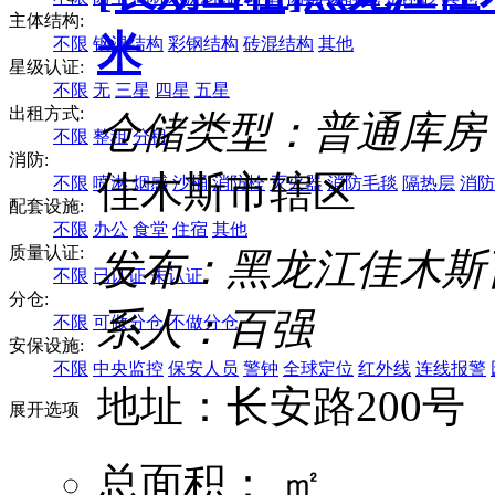
主体结构:
米
不限
钢混结构
彩钢结构
砖混结构
其他
星级认证:
不限
无
三星
四星
五星
出租方式:
仓储类型：普通库房
不限
整租
分租
消防:
佳木斯市辖区
不限
喷淋
烟感
沙桶
消防栓
灭火器
消防毛毯
隔热层
消防
配套设施:
不限
办公
食堂
住宿
其他
质量认证:
发布：黑龙江佳木斯
不限
已认证
未认证
分仓:
系人：百强
不限
可做分仓
不做分仓
安保设施:
不限
中央监控
保安人员
警钟
全球定位
红外线
连线报警
地址：长安路200号
展开选项
总面积： ㎡