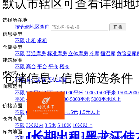
默认市辖区可查看详细地
选择所在地:
按仓储地区查询
信息类型:
不限
出租
求租
仓储类型:
不限
普通库房
标准库房
立体库房
冷库
恒温库
危险品库
建筑标准:
不限
高台
平台
平仓
楼仓
代运营:
仓储信息
/ 信息筛选条件
不限
有代运营
无代运营
面积范围:
不限
500平米以下
500-1000平米
1000-1500平米
1500-20
平米
4000-4500平米
4500-5000平米
5000平米以上
价格范围:
不限
0.1-0.6元
0.6-1元
1-1.5元
1.5元以上
仓内高度:
不限
3米以内
3-5米
5-10米
10米以上
库内地面:
[长期出租]黑龙江
不限
防尘
高标水泥
地砖
环氧
防潮
防静电
金刚砂
其他