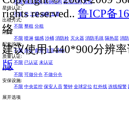
不限
钢混结构
彩钢结构
砖混结构
其他
星级认证:
rights reserved..
鲁ICP备16
不限
无
三星
四星
五星
出租方式:
络
不限
整租
分租
消防:
不限
喷淋
烟感
沙桶
消防栓
灭火器
消防毛毯
隔热层
消防
配套设施:
建议使用1440*900分
不限
办公
食堂
住宿
其他
质量认证:
版
不限
已认证
未认证
分仓:
不限
可做分仓
不做分仓
安保设施:
不限
中央监控
保安人员
警钟
全球定位
红外线
连线报警
展开选项