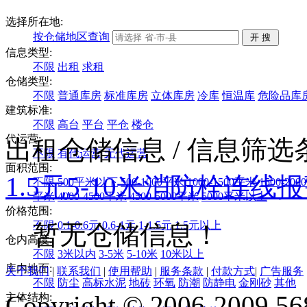
选择所在地:
按仓储地区查询
信息类型:
不限
出租
求租
仓储类型:
不限
普通库房
标准库房
立体库房
冷库
恒温库
危险品库
建筑标准:
不限
高台
平台
平仓
楼仓
代运营:
出租仓储信息
/ 信息筛
不限
有代运营
无代运营
面积范围:
1.5元
5-10米
消防栓
连线报
不限
500平米以下
500-1000平米
1000-1500平米
1500-20
平米
4000-4500平米
4500-5000平米
5000平米以上
价格范围:
不限
0.1-0.6元
0.6-1元
1-1.5元
1.5元以上
暂无仓储信息！
仓内高度:
不限
3米以内
3-5米
5-10米
10米以上
库内地面:
关于我们
|
联系我们
|
使用帮助
|
服务条款
|
付款方式
|
广告服务
不限
防尘
高标水泥
地砖
环氧
防潮
防静电
金刚砂
其他
Copyright © 2006-2009 568
主体结构: