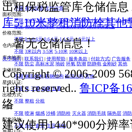
代运营:
出租保税监管库仓储信息
不限
有代运营
无代运营
面积范围:
库
5-10米
整租
消防栓
其他
不限
500平米以下
500-1000平米
1000-1500平米
1500-20
平米
4000-4500平米
4500-5000平米
5000平米以上
价格范围:
不限
0.1-0.6元
0.6-1元
1-1.5元
1.5元以上
暂无仓储信息！
仓内高度:
不限
3米以内
3-5米
5-10米
10米以上
库内地面:
关于我们
|
联系我们
|
使用帮助
|
服务条款
|
付款方式
|
广告服务
不限
防尘
高标水泥
地砖
环氧
防潮
防静电
金刚砂
其他
Copyright © 2006-2009 568
主体结构:
不限
钢混结构
彩钢结构
砖混结构
其他
星级认证:
rights reserved..
鲁ICP备16
不限
无
三星
四星
五星
出租方式:
络
不限
整租
分租
消防:
不限
喷淋
烟感
沙桶
消防栓
灭火器
消防毛毯
隔热层
消防
配套设施:
建议使用1440*900分
不限
办公
食堂
住宿
其他
质量认证: