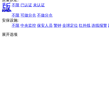
版
不限
已认证
未认证
分仓:
不限
可做分仓
不做分仓
安保设施:
不限
中央监控
保安人员
警钟
全球定位
红外线
连线报警
展开选项