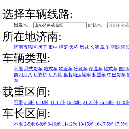
选择车辆线路:
出发地：
到达地：
所在地济南:
济南市辖区
历下
市中
槐荫
天桥
历城
长清
章丘
平阴
济
车辆类型:
不限
厢式货车
箱式车
软蓬车
冷藏车
保温车
罐式车
自卸
前四后八
后双桥
后八轮
集装箱运输车
起重车
中巴货车
车
载重区间:
不限
2-5吨
6-10吨
11-15吨
16-20吨
21-25吨
26-30吨
31-35
车长区间:
不限
2-5米
6-8米
9-10米
11-12米
13-15米
16-17.5米
17.5