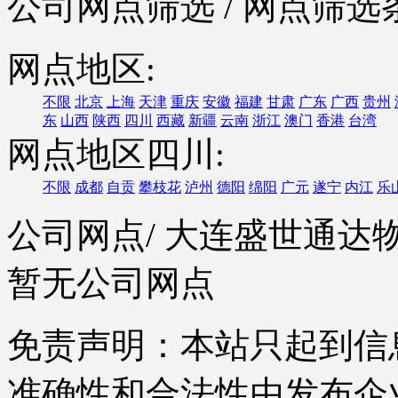
公司网点筛选
/ 网点筛选
网点地区:
不限
北京
上海
天津
重庆
安徽
福建
甘肃
广东
广西
贵州
东
山西
陕西
四川
西藏
新疆
云南
浙江
澳门
香港
台湾
网点地区四川:
不限
成都
自贡
攀枝花
泸州
德阳
绵阳
广元
遂宁
内江
乐
公司网点
/ 大连盛世通
暂无公司网点
免责声明：本站只起到信
准确性和合法性由发布企