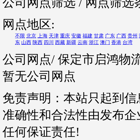
公司网点筛选
/ 网点筛选
网点地区:
不限
北京
上海
天津
重庆
安徽
福建
甘肃
广东
广西
贵州
东
山西
陕西
四川
西藏
新疆
云南
浙江
澳门
香港
台湾
公司网点
/ 保定市启鸿
暂无公司网点
免责声明：本站只起到信
准确性和合法性由发布企
任何保证责任!