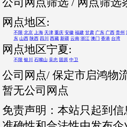
公司网点筛选
/ 网点筛选
网点地区:
不限
北京
上海
天津
重庆
安徽
福建
甘肃
广东
广西
贵州
东
山西
陕西
四川
西藏
新疆
云南
浙江
澳门
香港
台湾
网点地区宁夏:
不限
银川
石嘴山
吴忠
固原
中卫
公司网点
/ 保定市启鸿
暂无公司网点
免责声明：本站只起到信
准确性和合法性由发布企