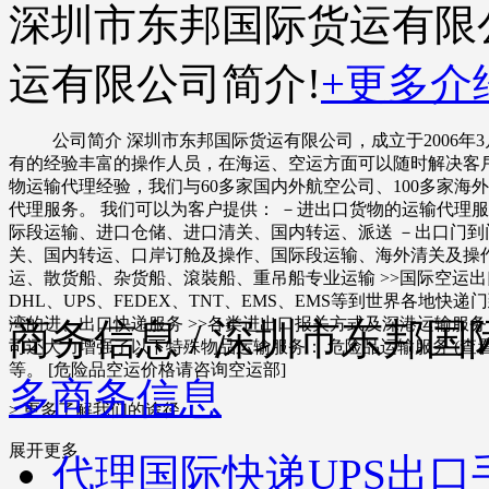
深圳市东邦国际货运有限
运有限公司简介!
+更多介
公司简介 深圳市东邦国际货运有限公司，成立于2006
有的经验丰富的操作人员，在海运、空运方面可以随时解决客戶
物运输代理经验，我们与60多家国内外航空公司、100多家
代理服务。 我们可以为客户提供： －进出口货物的运输代理
际段运输、进口仓储、进口清关、国内转运、派送 －出口门
关、国内转运、口岸订舱及操作、国际段运输、海外清关及操作
运、散货船、杂货船、滾裝船、重吊船专业运输 >>国际空运
DHL、UPS、FEDEX、TNT、EMS、EMS等到世界各地
湾的进、出口快递服务 >>各类进出口报关方式及深港运输服务 
商务信息
/ 深圳市东邦国
司还大力增强了以下特殊物品运输服务： 危险品运输服务 (查
等。 [危险品空运价格请咨询空运部]
多商务信息
> 更多了解我们的途径
展开更多
代理
国际快递
UPS出