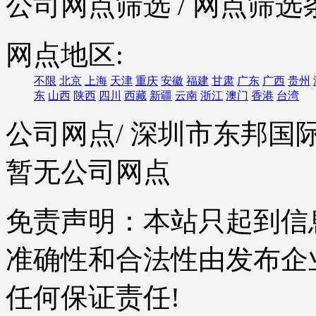
公司网点筛选
/ 网点筛选
网点地区:
不限
北京
上海
天津
重庆
安徽
福建
甘肃
广东
广西
贵州
东
山西
陕西
四川
西藏
新疆
云南
浙江
澳门
香港
台湾
公司网点
/ 深圳市东邦
暂无公司网点
免责声明：本站只起到信
准确性和合法性由发布企
任何保证责任!