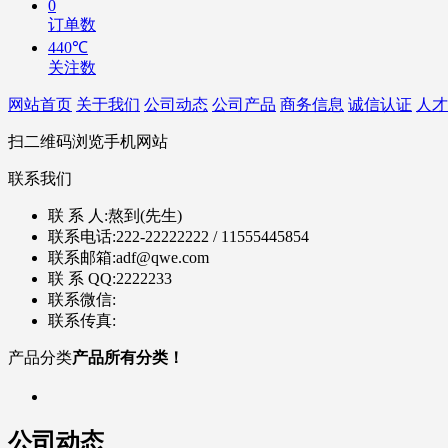
0
订单数
440℃
关注数
网站首页
关于我们
公司动态
公司产品
商务信息
诚信认证
人才
扫二维码浏览手机网站
联系我们
联 系 人:
熬到(先生)
联系电话:
222-22222222 / 11555445854
联系邮箱:
adf@qwe.com
联 系 QQ:
2222233
联系微信:
联系传真:
产品分类
产品所有分类！
公司动态