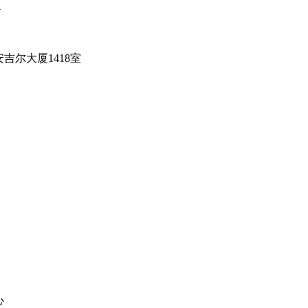
司
吉尔大厦1418室
心