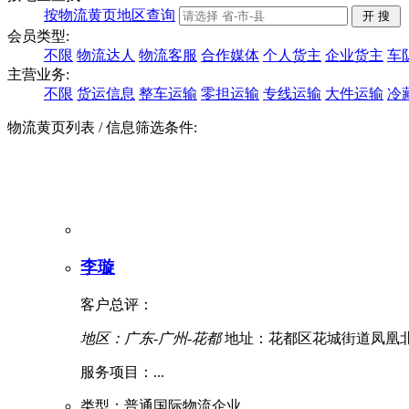
按物流黄页地区查询
会员类型:
不限
物流达人
物流客服
合作媒体
个人货主
企业货主
车
主营业务:
不限
货运信息
整车运输
零担运输
专线运输
大件运输
冷
物流黄页列表
/ 信息筛选条件:
李璇
客户总评：
地区：广东-广州-花都
地址：花都区花城街道凤凰北
服务项目：...
类型：普通国际物流企业