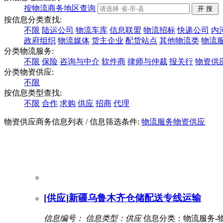
按物流商务地区查询
按信息分类查找:
不限
陆运公司
物流车库
信息联盟
物流招标
快递公司
内
政府组织
物流媒体
货主企业
配货站点
其他物流类
物流
分类物流服务:
不限
保险
咨询与中介
软件商
律师与仲裁
报关行
物资供
分类物资供应:
不限
按信息类型查找:
不限
合作
求购
供应
招商
代理
物资供应商务信息列表
/ 信息筛选条件:
物流服务
物资供应
[供应]新疆乌鲁木齐仓储配送专线运输
信息编号：
信息类型：供应
信息分类：物流服务-