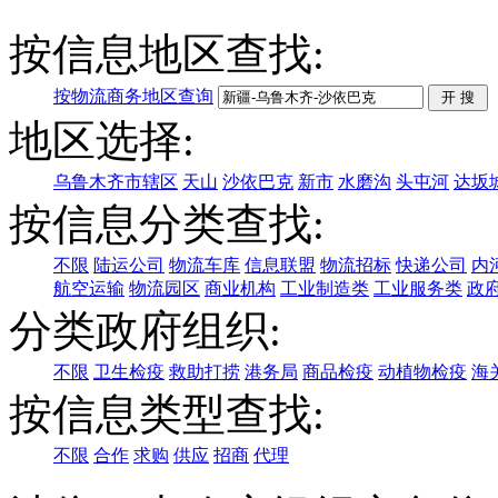
按信息地区查找:
按物流商务地区查询
地区选择:
乌鲁木齐市辖区
天山
沙依巴克
新市
水磨沟
头屯河
达坂
按信息分类查找:
不限
陆运公司
物流车库
信息联盟
物流招标
快递公司
内
航空运输
物流园区
商业机构
工业制造类
工业服务类
政
分类政府组织:
不限
卫生检疫
救助打捞
港务局
商品检疫
动植物检疫
海
按信息类型查找:
不限
合作
求购
供应
招商
代理