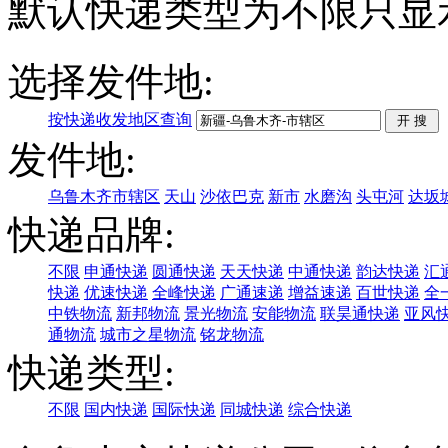
默认快递类型为不限只显
选择发件地:
按快递收发地区查询
发件地:
乌鲁木齐市辖区
天山
沙依巴克
新市
水磨沟
头屯河
达坂
快递品牌:
不限
申通快递
圆通快递
天天快递
中通快递
韵达快递
汇
快递
优速快递
全峰快递
广通速递
增益速递
百世快递
全
中铁物流
新邦物流
景光物流
安能物流
联昊通快递
亚风
通物流
城市之星物流
铭龙物流
快递类型:
不限
国内快递
国际快递
同城快递
综合快递