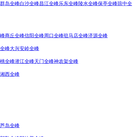
群岛全峰
白沙全峰
昌江全峰
乐东全峰
陵水全峰
保亭全峰
琼中全
峰
商丘全峰
信阳全峰
周口全峰
驻马店全峰
济源全峰
全峰
大兴安岭全峰
桃全峰
潜江全峰
天门全峰
神农架全峰
湘西全峰
芦岛全峰