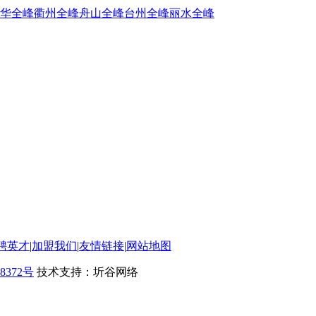
华全峰
衢州全峰
舟山全峰
台州全峰
丽水全峰
聘英才
|
加盟我们
|
友情链接
|
网站地图
8372号
技术支持：圻谷网络