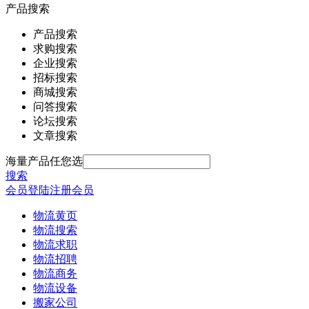
产品搜索
产品搜索
求购搜索
企业搜索
招标搜索
商城搜索
问答搜索
论坛搜索
文章搜索
海量产品任您选
搜索
会员登陆
注册会员
物流黄页
物流搜索
物流求职
物流招聘
物流商务
物流设备
搬家公司