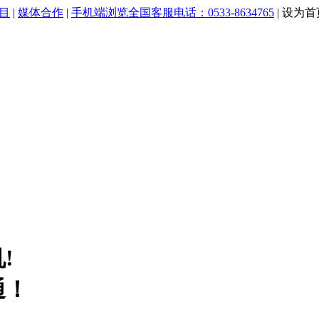
目
|
媒体合作
|
手机端浏览
全国客服电话：0533-8634765
|
设为首
!
通！