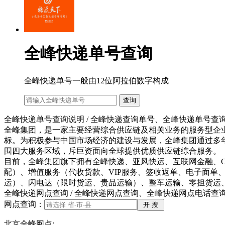
全峰快递单号查询
全峰快递单号一般由12位阿拉伯数字构成
全峰快递单号查询说明
/ 全峰快递查询单号、全峰快递单号查
全峰集团，是一家主要经营综合供应链及相关业务的服务型企业
标。为积极参与中国市场经济的建设与发展，全峰集团通过多
围四大服务区域，斥巨资面向全球提供优质供应链综合服务。
目前，全峰集团旗下拥有全峰快递、亚风快运、互联网金融、
配）、增值服务（代收货款、VIP服务、签收返单、电子面
运）、闪电达（限时货运、贵品运输）、整车运输、零担货运
全峰快递网点查询
/ 全峰快递网点查询、全峰快递网点电话查
网点查询：
北京全峰网点: