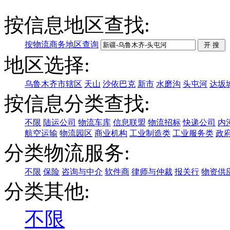
按信息地区查找:
按物流商务地区查询
地区选择:
乌鲁木齐市辖区
天山
沙依巴克
新市
水磨沟
头屯河
达坂
按信息分类查找:
不限
陆运公司
物流车库
信息联盟
物流招标
快递公司
内
航空运输
物流园区
商业机构
工业制造类
工业服务类
政
分类物流服务:
不限
保险
咨询与中介
软件商
律师与仲裁
报关行
物资供
分类其他:
不限