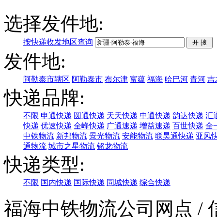
选择发件地:
按快递收发地区查询
发件地:
阿勒泰市辖区
阿勒泰市
布尔津
富蕴
福海
哈巴河
青河
吉
快递品牌:
不限
申通快递
圆通快递
天天快递
中通快递
韵达快递
汇
快递
优速快递
全峰快递
广通速递
增益速递
百世快递
全
中铁物流
新邦物流
景光物流
安能物流
联昊通快递
亚风
通物流
城市之星物流
铭龙物流
快递类型:
不限
国内快递
国际快递
同城快递
综合快递
福海中铁物流公司网点
/