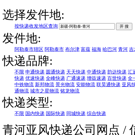
选择发件地:
按快递收发地区查询
发件地:
阿勒泰市辖区
阿勒泰市
布尔津
富蕴
福海
哈巴河
青河
吉
快递品牌:
不限
申通快递
圆通快递
天天快递
中通快递
韵达快递
汇
快递
优速快递
全峰快递
广通速递
增益速递
百世快递
全
中铁物流
新邦物流
景光物流
安能物流
联昊通快递
亚风
通物流
城市之星物流
铭龙物流
快递类型:
不限
国内快递
国际快递
同城快递
综合快递
青河亚风快递公司网点
/