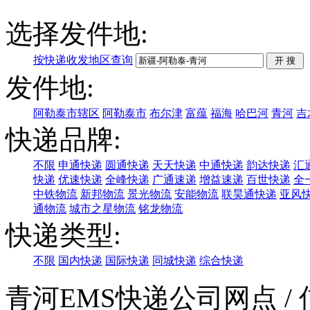
选择发件地:
按快递收发地区查询
发件地:
阿勒泰市辖区
阿勒泰市
布尔津
富蕴
福海
哈巴河
青河
吉
快递品牌:
不限
申通快递
圆通快递
天天快递
中通快递
韵达快递
汇
快递
优速快递
全峰快递
广通速递
增益速递
百世快递
全
中铁物流
新邦物流
景光物流
安能物流
联昊通快递
亚风
通物流
城市之星物流
铭龙物流
快递类型:
不限
国内快递
国际快递
同城快递
综合快递
青河EMS快递公司网点
/