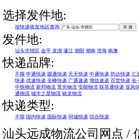
选择发件地:
按快递收发地区查询
发件地:
汕头市辖区
金平
龙湖
濠江
潮阳
潮南
澄海
南澳
快递品牌:
不限
申通快递
圆通快递
天天快递
中通快递
韵达快递
汇
快递
优速快递
全峰快递
广通速递
增益速递
百世快递
全
中铁物流
新邦物流
景光物流
安能物流
联昊通快递
亚风
通物流
城市之星物流
铭龙物流
快递类型:
不限
国内快递
国际快递
同城快递
综合快递
汕头远成物流公司网点
/