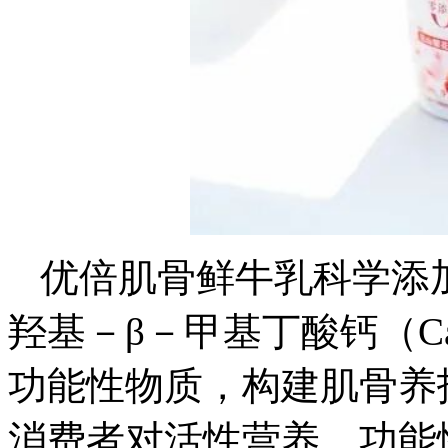
优倍肌骨鲜牛乳科学添加
羟基－β－甲基丁酸钙（C
功能性物质，构建肌骨养
消费者对活性营养、功能