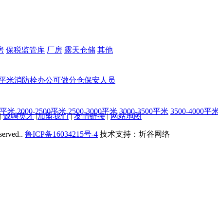
房
保税监管库
厂房
露天仓储
其他
00平米
消防栓
办公
可做分仓
保安人员
00平米
2000-2500平米
2500-3000平米
3000-3500平米
3500-4000平
|
诚聘英才
|
加盟我们
|
友情链接
|
网站地图
served..
鲁ICP备16034215号-4
技术支持：圻谷网络