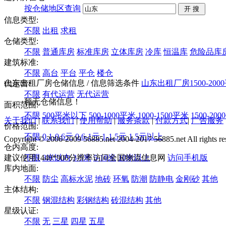
按仓储地区查询
信息类型:
不限
出租
求租
仓储类型:
不限
普通库房
标准库房
立体库房
冷库
恒温库
危险品库
建筑标准:
不限
高台
平台
平仓
楼仓
山东出租厂房仓储信息
/ 信息筛选条件
山东
出租
厂房
1500-20
代运营:
不限
有代运营
无代运营
暂无仓储信息！
面积范围:
不限
500平米以下
500-1000平米
1000-1500平米
1500-20
关于我们
|
联系我们
|
使用帮助
|
服务条款
|
付款方式
|
广告服务
价格范围:
不限
0.1-0.6元
0.6-1元
1-1.5元
1.5元以上
Copyright © 2006-2009 56885.net 2004-2017 56885.net All rights re
仓内高度:
建议使用1440*900分辨率访问全国物流信息网
不限
3米以内
3-5米
5-10米
10米以上
访问手机版
库内地面:
不限
防尘
高标水泥
地砖
环氧
防潮
防静电
金刚砂
其他
主体结构:
不限
钢混结构
彩钢结构
砖混结构
其他
星级认证:
不限
无
三星
四星
五星